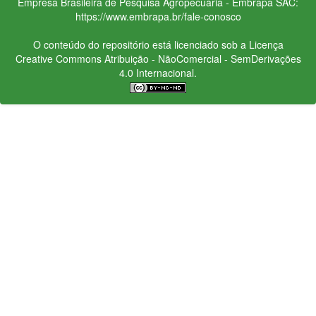
Empresa Brasileira de Pesquisa Agropecuária - Embrapa
SAC:
https://www.embrapa.br/fale-conosco
O conteúdo do repositório está licenciado sob a Licença
Creative Commons
Atribuição - NãoComercial - SemDerivações
4.0 Internacional.