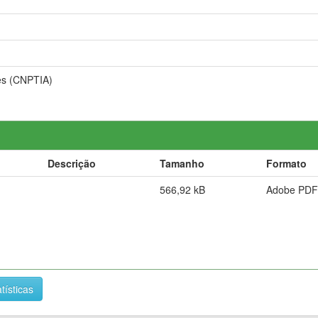
es (CNPTIA)
Descrição
Tamanho
Formato
566,92 kB
Adobe PDF
tísticas