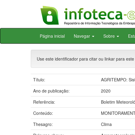
Skip
Página inicial
Navegar
Sobre
Est
navigation
Use este identificador para citar ou linkar para este
Título:
AGRITEMPO: Siste
Ano de publicação:
2020
Referência:
Boletim Meteoroló
Conteúdo:
MONITORAMENTO
Thesagro:
Clima