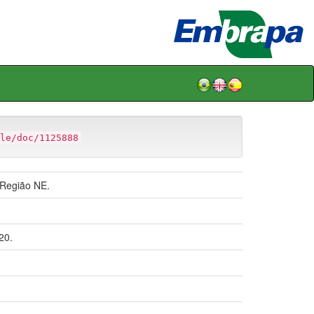
le/doc/1125888
 Região NE.
20.