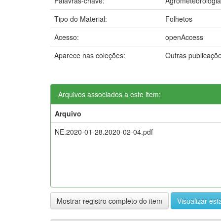
Palavras-chave:
Agrometeorologia
Tipo do Material:
Folhetos
Acesso:
openAccess
Aparece nas coleções:
Outras publicaçõ
Arquivos associados a este item:
Arquivo
NE.2020-01-28.2020-02-04.pdf
Mostrar registro completo do item
Visualizar esta