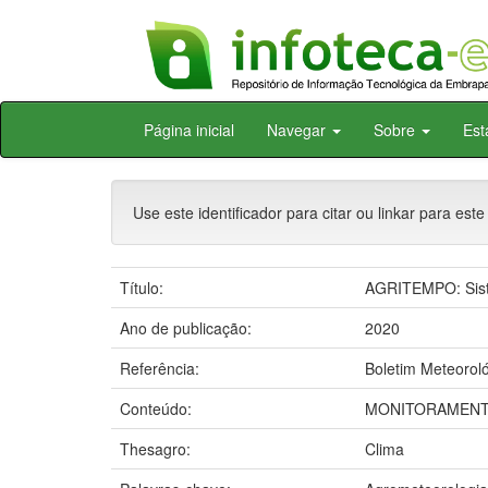
Skip
Página inicial
Navegar
Sobre
Est
navigation
Use este identificador para citar ou linkar para este
Título:
AGRITEMPO: Siste
Ano de publicação:
2020
Referência:
Boletim Meteoroló
Conteúdo:
MONITORAMENTO
Thesagro:
Clima