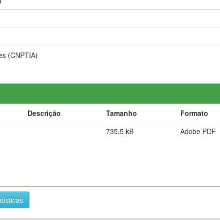
a
ões (CNPTIA)
Descrição
Tamanho
Formato
735,5 kB
Adobe PDF
tísticas