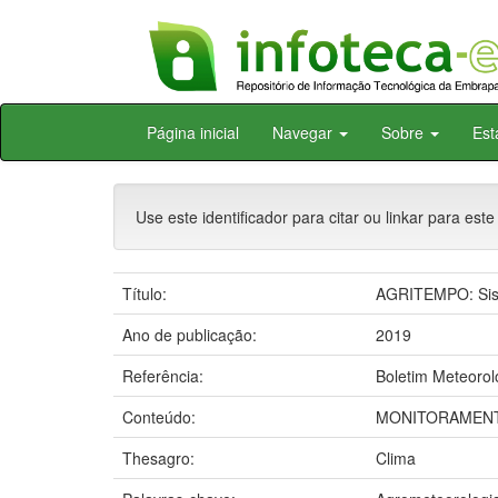
Skip
Página inicial
Navegar
Sobre
Est
navigation
Use este identificador para citar ou linkar para este
Título:
AGRITEMPO: Sist
Ano de publicação:
2019
Referência:
Boletim Meteorol
Conteúdo:
MONITORAMENT
Thesagro:
Clima