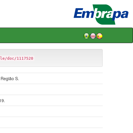
le/doc/1117520
 Região S.
19.