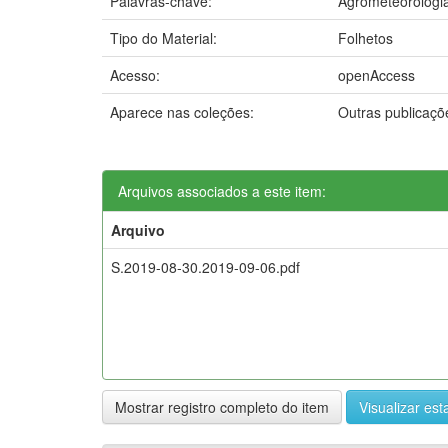
Palavras-chave:
Agrometeorologi
Tipo do Material:
Folhetos
Acesso:
openAccess
Aparece nas coleções:
Outras publicaç
Arquivos associados a este item:
Arquivo
S.2019-08-30.2019-09-06.pdf
Mostrar registro completo do item
Visualizar esta