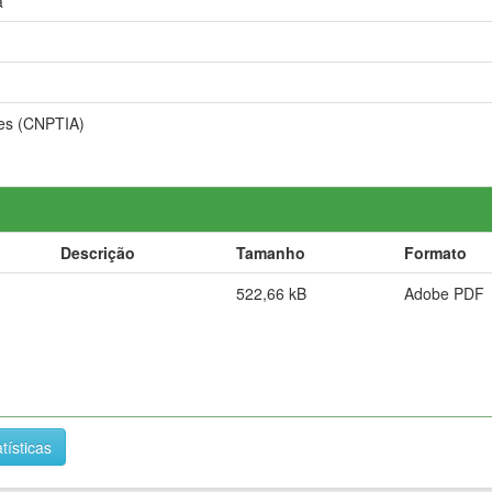
a
ões (CNPTIA)
Descrição
Tamanho
Formato
522,66 kB
Adobe PDF
tísticas