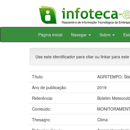
Skip
Página inicial
Navegar
Sobre
Est
navigation
Use este identificador para citar ou linkar para este
Título:
AGRITEMPO: Siste
Ano de publicação:
2019
Referência:
Boletim Meteoroló
Conteúdo:
MONITORAMENTO
Thesagro:
Clima