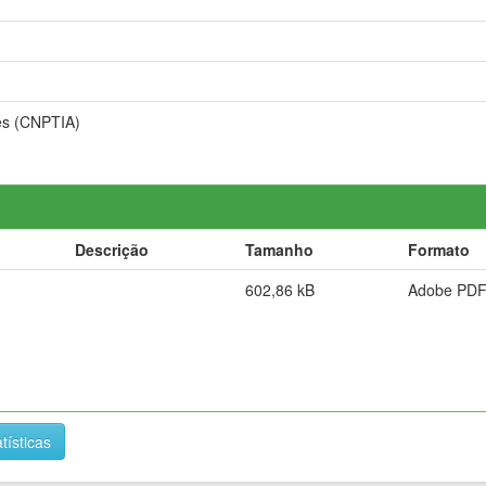
es (CNPTIA)
Descrição
Tamanho
Formato
602,86 kB
Adobe PD
tísticas