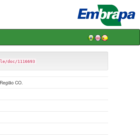
le/doc/1116693
 Região CO.