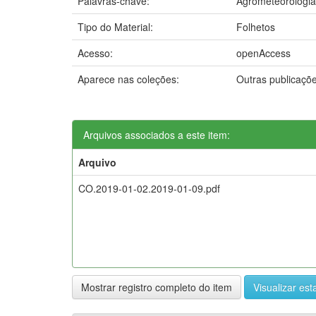
Palavras-chave:
Agrometeorologia
Tipo do Material:
Folhetos
Acesso:
openAccess
Aparece nas coleções:
Outras publicaçõ
Arquivos associados a este item:
Arquivo
CO.2019-01-02.2019-01-09.pdf
Mostrar registro completo do item
Visualizar esta