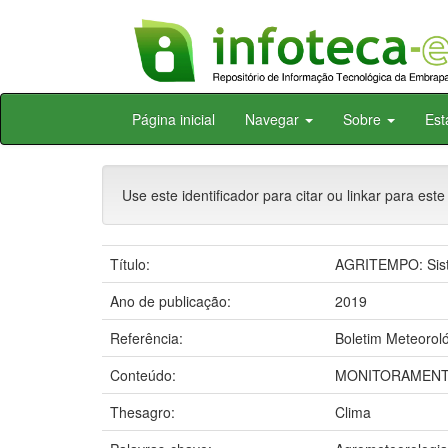
Skip
Página inicial
Navegar
Sobre
Est
navigation
Use este identificador para citar ou linkar para este
Título:
AGRITEMPO: Siste
Ano de publicação:
2019
Referência:
Boletim Meteoroló
Conteúdo:
MONITORAMENTO
Thesagro:
Clima