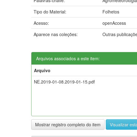
Palavras-chave:
Agrometeorologia
Tipo do Material:
Folhetos
Acesso:
openAccess
Aparece nas coleções:
Outras publicaçõ
Arquivos associados a este item:
Arquivo
NE.2019-01-08.2019-01-15.pdf
Mostrar registro completo do item
Visualizar esta