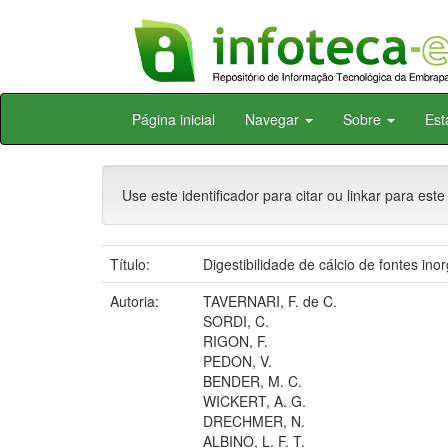
Skip
Página inicial
Navegar
Sobre
Est
navigation
Use este identificador para citar ou linkar para este
Título:
Digestibilidade de cálcio de fontes in
Autoria:
TAVERNARI, F. de C.
SORDI, C.
RIGON, F.
PEDON, V.
BENDER, M. C.
WICKERT, A. G.
DRECHMER, N.
ALBINO, L. F. T.