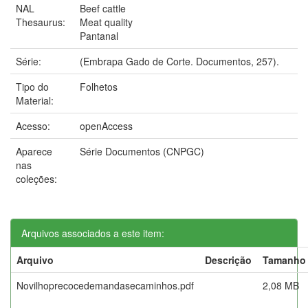
NAL
Beef cattle
Thesaurus:
Meat quality
Pantanal
Série:
(Embrapa Gado de Corte. Documentos, 257).
Tipo do
Folhetos
Material:
Acesso:
openAccess
Aparece
Série Documentos (CNPGC)
nas
coleções:
Arquivos associados a este item:
Arquivo
Descrição
Tamanho
Novilhoprecocedemandasecaminhos.pdf
2,08 MB