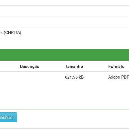
es (CNPTIA)
Descrição
Tamanho
Formato
621,95 kB
Adobe PD
tísticas