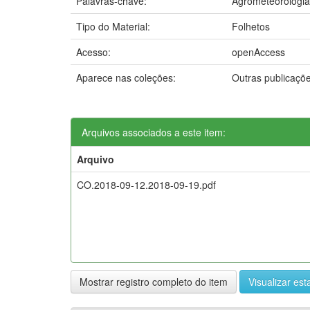
Palavras-chave:
Agrometeorologia
Tipo do Material:
Folhetos
Acesso:
openAccess
Aparece nas coleções:
Outras publicaçõ
Arquivos associados a este item:
Arquivo
CO.2018-09-12.2018-09-19.pdf
Mostrar registro completo do item
Visualizar esta