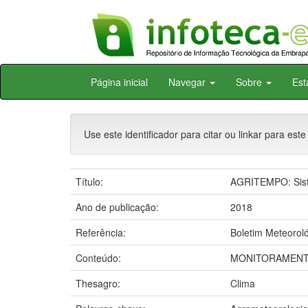
Skip
Página inicial
Navegar
Sobre
Est
navigation
Use este identificador para citar ou linkar para este
Título:
AGRITEMPO: Siste
Ano de publicação:
2018
Referência:
Boletim Meteoroló
Conteúdo:
MONITORAMENTO
Thesagro:
Clima