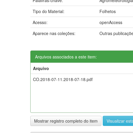
Palavras-chave:
Agrometeorologia
Tipo do Material:
Folhetos
Acesso:
openAccess
Aparece nas coleções:
Outras publicaçõ
Arquivos associados a este item:
Arquivo
CO.2018-07-11.2018-07-18.pdf
Mostrar registro completo do item
Visualizar esta