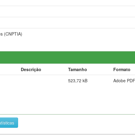
es (CNPTIA)
Descrição
Tamanho
Formato
523,72 kB
Adobe PD
tísticas