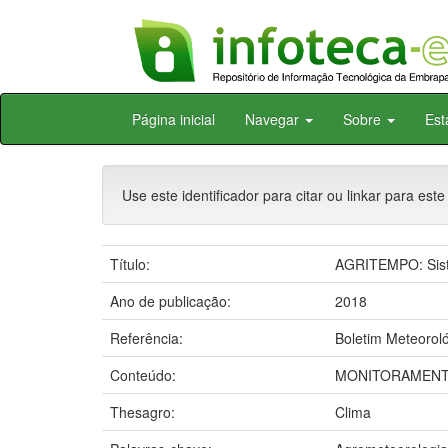
Skip
Página inicial
Navegar
Sobre
Est
navigation
Use este identificador para citar ou linkar para este
Título:
AGRITEMPO: Siste
Ano de publicação:
2018
Referência:
Boletim Meteoroló
Conteúdo:
MONITORAMENTO
Thesagro:
Clima