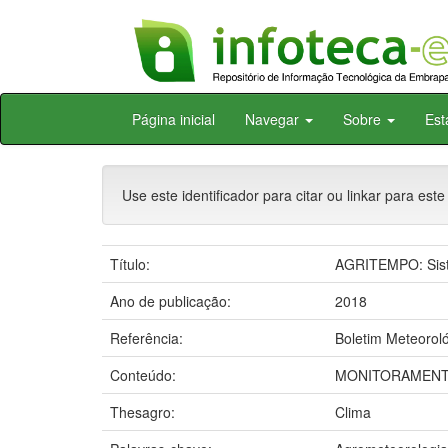
Skip
Página inicial
Navegar
Sobre
Est
navigation
Use este identificador para citar ou linkar para este
Título:
AGRITEMPO: Siste
Ano de publicação:
2018
Referência:
Boletim Meteoroló
Conteúdo:
MONITORAMENTO
Thesagro:
Clima