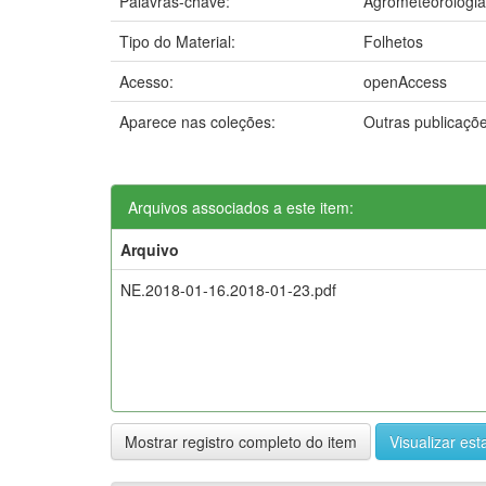
Palavras-chave:
Agrometeorologia
Tipo do Material:
Folhetos
Acesso:
openAccess
Aparece nas coleções:
Outras publicaçõ
Arquivos associados a este item:
Arquivo
NE.2018-01-16.2018-01-23.pdf
Mostrar registro completo do item
Visualizar esta