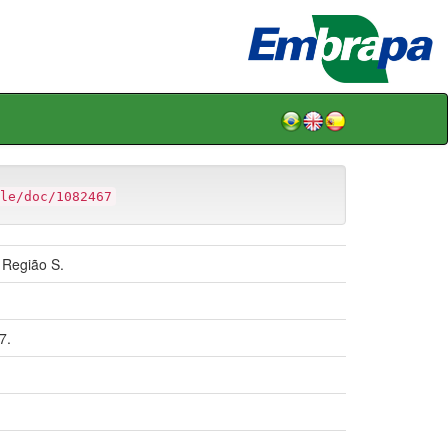
le/doc/1082467
 Região S.
7.