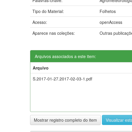
Palavras-chave:
Agrometeorologi
Tipo do Material:
Folhetos
Acesso:
openAccess
Aparece nas coleções:
Outras publicaç
Arquivos associados a este item:
Arquivo
S.2017-01-27.2017-02-03-1.pdf
Mostrar registro completo do item
Visualizar esta