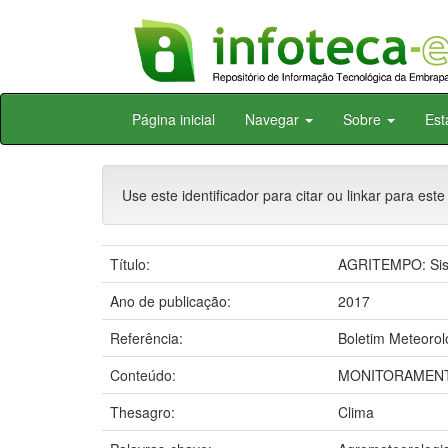
Skip
Página inicial
Navegar
Sobre
Est
navigation
Use este identificador para citar ou linkar para este
Título:
AGRITEMPO: Sist
Ano de publicação:
2017
Referência:
Boletim Meteoroló
Conteúdo:
MONITORAMENT
Thesagro:
Clima