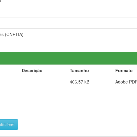
a
ões (CNPTIA)
Descrição
Tamanho
Formato
406,57 kB
Adobe PD
tísticas