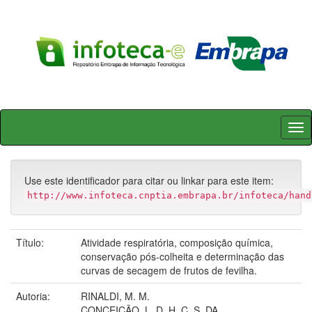
Skip
navigation
Use este identificador para citar ou linkar para este item:
http://www.infoteca.cnptia.embrapa.br/infoteca/hand
Título:
Atividade respiratória, composição química,
conservação pós-colheita e determinação das
curvas de secagem de frutos de fevilha.
Autoria:
RINALDI, M. M.
CONCEIÇÃO, L. D. H. C. S. DA