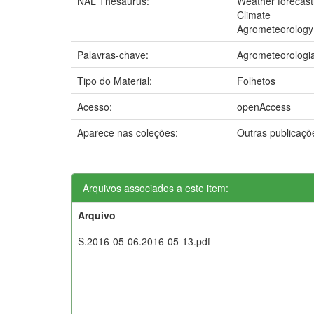
NAL Thesaurus:
Weather forecast
Climate
Agrometeorology
Palavras-chave:
Agrometeorologi
Tipo do Material:
Folhetos
Acesso:
openAccess
Aparece nas coleções:
Outras publicaç
Arquivos associados a este item:
Arquivo
S.2016-05-06.2016-05-13.pdf