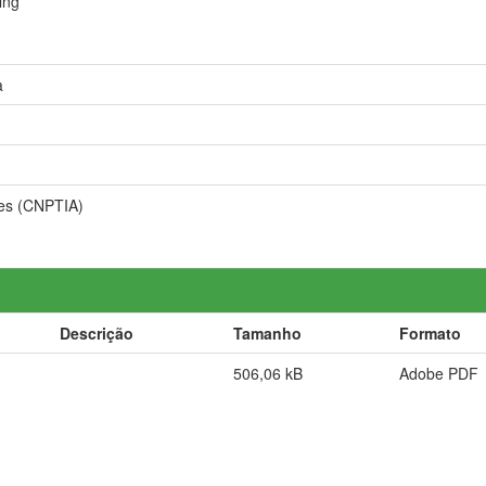
ing
a
ões (CNPTIA)
Descrição
Tamanho
Formato
506,06 kB
Adobe PDF