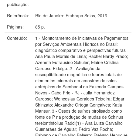
publicação:
Referência:
Rio de Janeiro: Embrapa Solos, 2016.
Páginas:
85 p.
Conteúdo:
1 - Monitoramento de Iniciativas de Pagamentos
por Serviços Ambientais Hídricos no Brasil:
diagnóstico comparativo e perspectivas futuras -
Ana Paula Morais de Lima; Rachel Bardy Prado;
Azeneth Eufrausino Schuler; Elaine Cristina
Cardoso Fidalgo. 2 - Avaliação da
susceptibilidade magnética e teores totais de
elementos minerais em amostras de solos
antrópicos do Sambaqui da Fazenda Campos
Novos - Cabo Frio - RJ - Julia Hernandez
Cardoso; Wenceslau Geraldes Teixeira; Edgar
Shinzato; Alexandre Ortega Gonçalves; Katia
Mansur. 3 - Ossos de suínos pirolisado como
fonte de P na produção de mudas de Schinus
terebinthifolius Raddi(1) - Ana Luiza Carvalho
Guimarães de Aguiar; Pedro Vaz Rocha;
Fabiano de Carvalho Balieiro; Etelvino Henrique