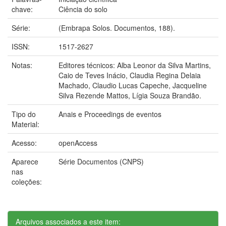
chave:
Ciência do solo
Série:
(Embrapa Solos. Documentos, 188).
ISSN:
1517-2627
Notas:
Editores técnicos: Alba Leonor da Silva Martins,
Caio de Teves Inácio, Claudia Regina Delaia
Machado, Claudio Lucas Capeche, Jacqueline
Silva Rezende Mattos, Lígia Souza Brandão.
Tipo do
Anais e Proceedings de eventos
Material:
Acesso:
openAccess
Aparece
Série Documentos (CNPS)
nas
coleções:
Arquivos associados a este item: