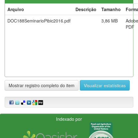
Arquivo
Descrição
Tamanho
Form
DOC188SeminarioPibic2016.pdf
3,86 MB
Adob
PDF
Mostrar registro completo do item
Visualizar estatísticas
Indexado por