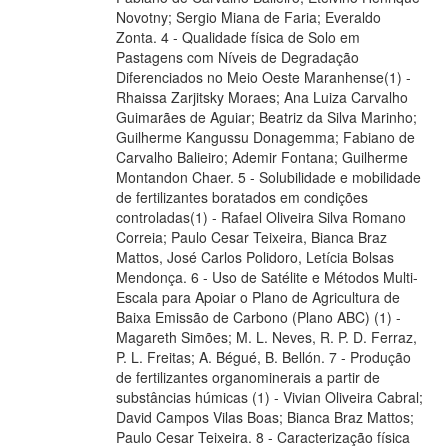
Novotny; Sergio Miana de Faria; Everaldo
Zonta. 4 - Qualidade física de Solo em
Pastagens com Níveis de Degradação
Diferenciados no Meio Oeste Maranhense(1) -
Rhaissa Zarjitsky Moraes; Ana Luiza Carvalho
Guimarães de Aguiar; Beatriz da Silva Marinho;
Guilherme Kangussu Donagemma; Fabiano de
Carvalho Balieiro; Ademir Fontana; Guilherme
Montandon Chaer. 5 - Solubilidade e mobilidade
de fertilizantes boratados em condições
controladas(1) - Rafael Oliveira Silva Romano
Correia; Paulo Cesar Teixeira, Bianca Braz
Mattos, José Carlos Polidoro, Letícia Bolsas
Mendonça. 6 - Uso de Satélite e Métodos Multi-
Escala para Apoiar o Plano de Agricultura de
Baixa Emissão de Carbono (Plano ABC) (1) -
Magareth Simões; M. L. Neves, R. P. D. Ferraz,
P. L. Freitas; A. Bégué, B. Bellón. 7 - Produção
de fertilizantes organominerais a partir de
substâncias húmicas (1) - Vivian Oliveira Cabral;
David Campos Vilas Boas; Bianca Braz Mattos;
Paulo Cesar Teixeira. 8 - Caracterização física