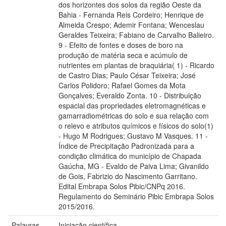
dos horizontes dos solos da região Oeste da
Bahia - Fernanda Reis Cordeiro; Henrique de
Almeida Crespo; Ademir Fontana; Wenceslau
Geraldes Teixeira; Fabiano de Carvalho Balieiro.
9 - Efeito de fontes e doses de boro na
produção de matéria seca e acúmulo de
nutrientes em plantas de braquiária( 1) - Ricardo
de Castro Dias; Paulo César Teixeira; José
Carlos Polidoro; Rafael Gomes da Mota
Gonçalves; Everaldo Zonta. 10 - Distribuição
espacial das propriedades eletromagnéticas e
gamarradiométricas do solo e sua relação com
o relevo e atributos químicos e físicos do solo(1)
- Hugo M Rodrigues; Gustavo M Vasques. 11 -
Índice de Precipitação Padronizada para a
condição climática do município de Chapada
Gaúcha, MG - Evaldo de Paiva Lima; Givanildo
de Gois, Fabrizio do Nascimento Garritano.
Edital Embrapa Solos Pibic/CNPq 2016.
Regulamento do Seminário Pibic Embrapa Solos
2015/2016.
Palavras-
Iniciação científica