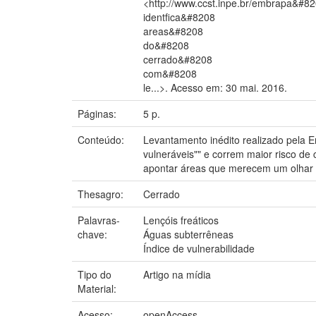
<http://www.ccst.inpe.br/embrapa&#8
identfica&#8208
areas&#8208
do&#8208
cerrado&#8208
com&#8208
le...>. Acesso em: 30 mai. 2016.
Páginas:
5 p.
Conteúdo:
Levantamento inédito realizado pela E
vulneráveis"" e correm maior risco d
apontar áreas que merecem um olhar m
Thesagro:
Cerrado
Palavras-
Lençóis freáticos
chave:
Águas subterrêneas
Índice de vulnerabilidade
Tipo do
Artigo na mídia
Material:
Acesso:
openAccess