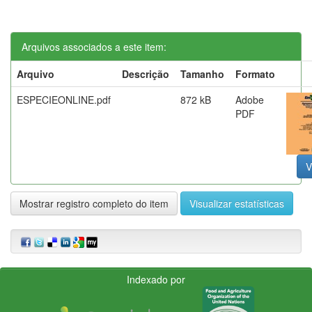
Arquivos associados a este item:
Arquivo
Descrição
Tamanho
Formato
ESPECIEONLINE.pdf
872 kB
Adobe
PDF
V
Mostrar registro completo do item
Visualizar estatísticas
Indexado por