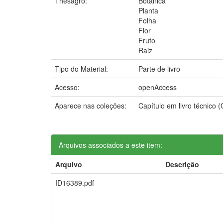
Thesagro:
Botanica
Planta
Folha
Flor
Fruto
Raiz
Tipo do Material:
Parte de livro
Acesso:
openAccess
Aparece nas coleções:
Capítulo em livro técnico
Arquivos associados a este item:
Arquivo
Descrição
ID16389.pdf