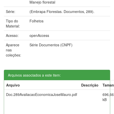
Manejo florestal
Série:
(Embrapa Florestas. Documentos, 289).
Tipo do
Folhetos
Material:
Acesso:
openAccess
Aparece
Série Documentos (CNPF)
nas
coleções:
Arquivos associados a este item:
Arquivo
Descrição
Taman
Doc.289AvaliacaoEconomicaJoseMauro.pdf
696,66
kB