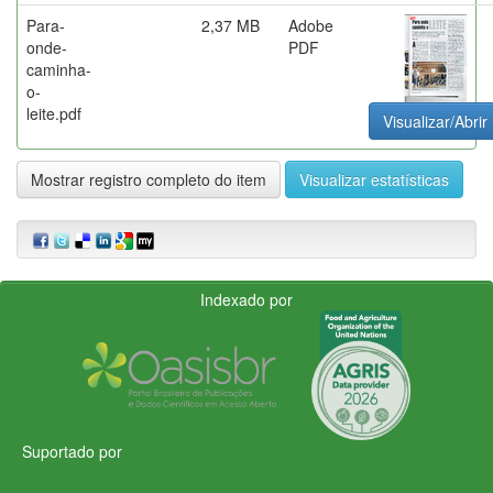
Para-
2,37 MB
Adobe
onde-
PDF
caminha-
o-
leite.pdf
Visualizar/Abrir
Mostrar registro completo do item
Visualizar estatísticas
Indexado por
Suportado por