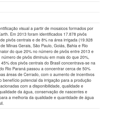
tificação visual a partir de mosaicos formados por
arth. Em 2013 foram identificados 17.878 pivôs
e pivôs centrais e de 8% na área irrigada (19.928
 de Minas Gerais, São Paulo, Goiás, Bahia e Rio
maior do que 20% no número de pivôs entre 2013 e
o número de pivôs diminuiu em mais do que 20%,
5% dos pivôs centrais do Brasil concentrava-se na
 do Rio Paraná passou a concentrar cerca de 50%
e nas áreas de Cerrado, com o aumento de incentivos
 benefício potencial da irrigação para a produção
lacionadas com a disponibilidade, qualidade e
 qualidade da água, conservação de nascentes e
para a melhoria da qualidade e quantidade de água
il.