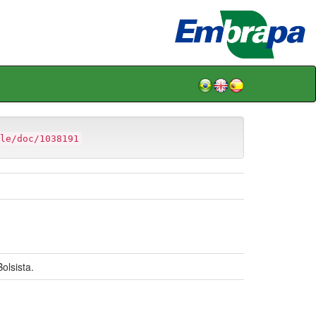
le/doc/1038191
lsista.