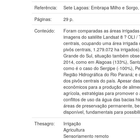
Referência:
Sete Lagoas: Embrapa Milho e Sorgo,
Páginas:
29 p.
Conteúdo:
Foram comparadas as áreas irrigadas p
imagens do satélite Landsat 8 ? OLI 
centrais, ocupando uma área irrigada
pivôs centrais, 1.279.072 ha irrigado
Grande do Sul, situação também obser
2014, como em Alagoas (133%), Santa
como é o caso do Sergipe (-100%), P
Região Hidrográfica do Rio Paraná; e
dos pivôs centrais do país. Apesar da
econômicos para a produção de aliment
agrícola, estratégias para promover o
conflitos de uso da água das bacias h
áreas de preservação permanente, bem
disponível, fundamentais para possibili
Thesagro:
Irrigação
Agricultura
Sensoriamento remoto