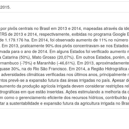
 2015.
or pivôs centrais no Brasil em 2013 e 2014, mapeadas através da iden
/ TRS de 2013 e 2014, respectivamente, exibidas no programa Google E
 de 1.179.176 ha. Em 2014, foi observado aumento de 11% no número d
s). Em 2013, praticamente 90% dos pivôs concentravam-se nos Estados
vada para o ano de 2014. Em alguns Estados foi verificado aumento 
 Catarina (50%), Mato Grosso (20,07%). Em outros Estados, porém, 
ernambuco (-75%) e Maranhão (-46,61%). Em 2013, aproximadamente 4
 quase 30%, na do Rio São Francisco. Em 2014, a Região Hidrográfica
s adversidades climáticas verificadas nos últimos anos, principalment
os prevê-se a expansão futura das áreas irrigadas no país. Apesar do
 aumento da produção agrícola irrigada devem considerar restrições re
idrográficas em que estão inseridas. Ações estimulando a melhoria da
 como o gerenciamento eficiente dos recursos hídricos, contribuirão 
tar a sustentabilidade e expansão futura da agricultura irrigada no Bras