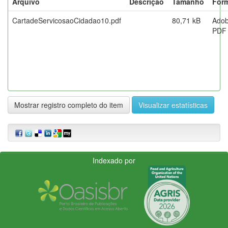
Arquivo
Descrição
Tamanho
For
CartadeServicosaoCidadao10.pdf
80,71 kB
Ado
PDF
Mostrar registro completo do item
Visualizar estatísticas
Indexado por