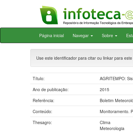
Skip
Página inicial
Navegar
Sobre
Est
navigation
Use este identificador para citar ou linkar para este
Título:
AGRITEMPO: Sist
Ano de publicação:
2015
Referência:
Boletim Meteoroló
Conteúdo:
Monitoramento. P
Thesagro:
Clima
Meteorologia