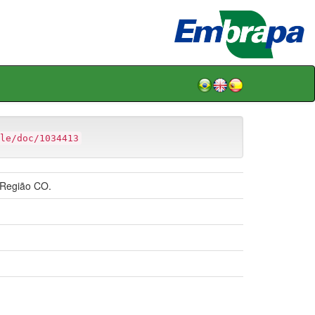
le/doc/1034413
 Região CO.