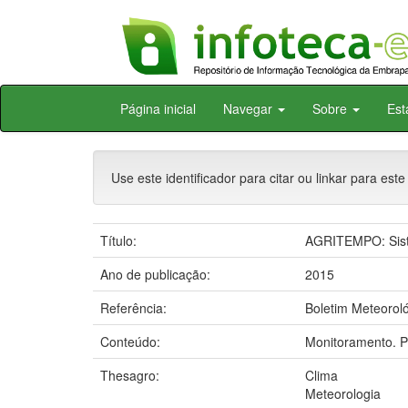
Skip
Página inicial
Navegar
Sobre
Est
navigation
Use este identificador para citar ou linkar para este
Título:
AGRITEMPO: Siste
Ano de publicação:
2015
Referência:
Boletim Meteoroló
Conteúdo:
Monitoramento. P
Thesagro:
Clima
Meteorologia