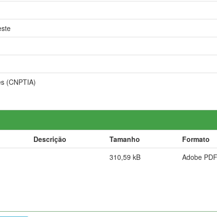
este
es (CNPTIA)
Descrição
Tamanho
Formato
310,59 kB
Adobe PD