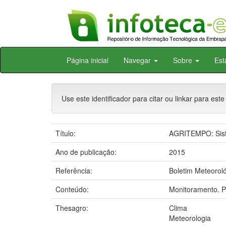
Skip
Página inicial
Navegar
Sobre
Est
navigation
Use este identificador para citar ou linkar para este
Título:
AGRITEMPO: Siste
Ano de publicação:
2015
Referência:
Boletim Meteoroló
Conteúdo:
Monitoramento. P
Thesagro:
Clima
Meteorologia