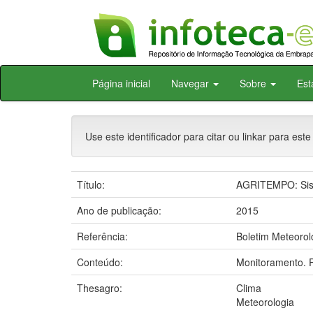
Skip
Página inicial
Navegar
Sobre
Est
navigation
Use este identificador para citar ou linkar para este
Título:
AGRITEMPO: Sist
Ano de publicação:
2015
Referência:
Boletim Meteorol
Conteúdo:
Monitoramento. P
Thesagro:
Clima
Meteorologia