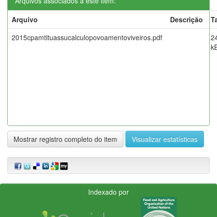
Arquivos associados a este item:
Arquivo
Descrição
T
2015cpamtituassucalculopovoamentoviveiros.pdf
2
k
Mostrar registro completo do item
Visualizar estatísticas
Indexado por