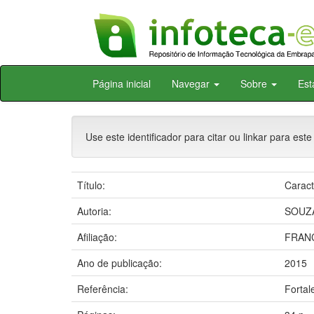
Skip
Página inicial
Navegar
Sobre
Est
navigation
Use este identificador para citar ou linkar para este
Título:
Caract
Autoria:
SOUZA,
Afiliação:
FRANC
Ano de publicação:
2015
Referência:
Fortal