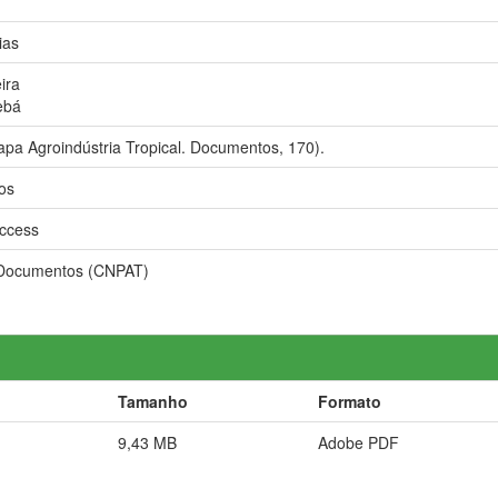
ias
ira
ebá
pa Agroindústria Tropical. Documentos, 170).
os
ccess
 Documentos (CNPAT)
Tamanho
Formato
9,43 MB
Adobe PDF