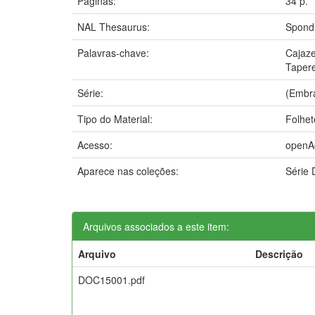
Páginas:
34 p.
NAL Thesaurus:
Spond
Palavras-chave:
Cajaze
Taper
Série:
(Embra
Tipo do Material:
Folhet
Acesso:
openA
Aparece nas coleções:
Série
Arquivos associados a este item:
Arquivo
Descrição
DOC15001.pdf