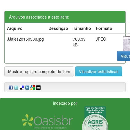
Arquivos associados a este item:
Arquivo
Descrição
Tamanho
Formato
JJales20150308.jpg
763,39
JPEG
kB
Visua
Mostrar registro completo do item
Visualizar estatísticas
Indexado por