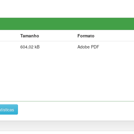
Tamanho
Formato
604,02 kB
Adobe PDF
tísticas