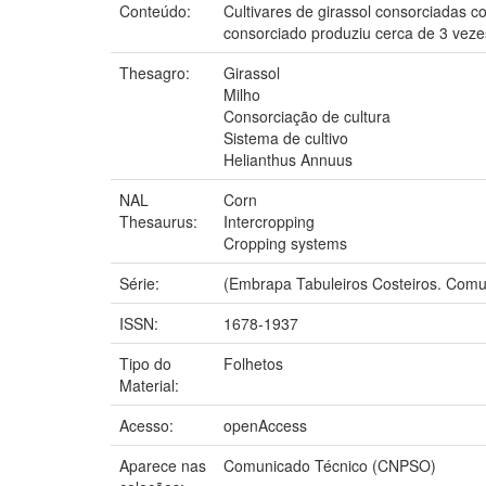
Conteúdo:
Cultivares de girassol consorciadas c
consorciado produziu cerca de 3 vezes
Thesagro:
Girassol
Milho
Consorciação de cultura
Sistema de cultivo
Helianthus Annuus
NAL
Corn
Thesaurus:
Intercropping
Cropping systems
Série:
(Embrapa Tabuleiros Costeiros. Comu
ISSN:
1678-1937
Tipo do
Folhetos
Material:
Acesso:
openAccess
Aparece nas
Comunicado Técnico (CNPSO)