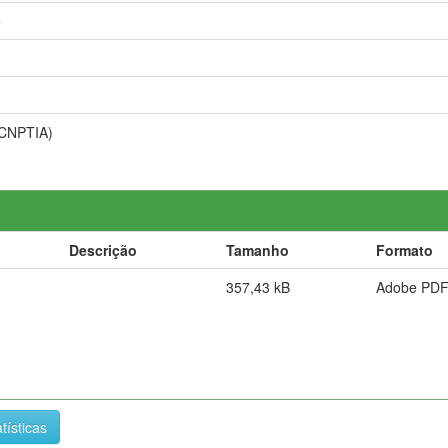
e
(CNPTIA)
Descrição
Tamanho
Formato
357,43 kB
Adobe PD
tísticas