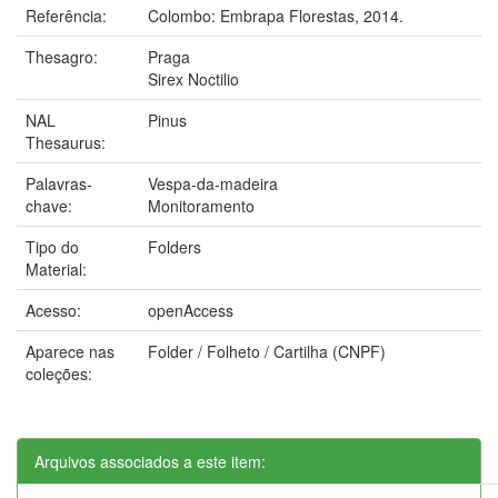
Referência:
Colombo: Embrapa Florestas, 2014.
Thesagro:
Praga
Sirex Noctilio
NAL
Pinus
Thesaurus:
Palavras-
Vespa-da-madeira
chave:
Monitoramento
Tipo do
Folders
Material:
Acesso:
openAccess
Aparece nas
Folder / Folheto / Cartilha (CNPF)
coleções:
Arquivos associados a este item: