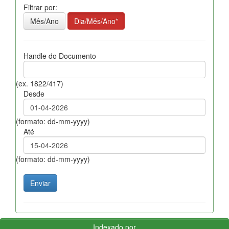
Filtrar por:
Mês/Ano
Dia/Mês/Ano*
Handle do Documento
(ex. 1822/417)
Desde
(formato: dd-mm-yyyy)
Até
(formato: dd-mm-yyyy)
Indexado por