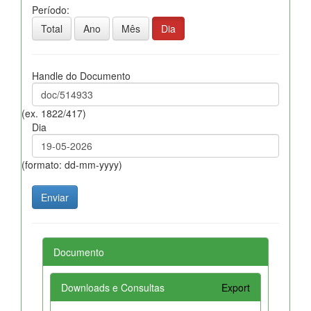
Período:
Total
Ano
Mês
Dia
Handle do Documento
(ex. 1822/417)
Dia
(formato: dd-mm-yyyy)
Documento
Downloads e Consultas
Export