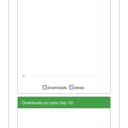
downloads
views
Downloads por país (top 10)