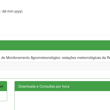
o: dd-mm-yyyy)
e Monitoramento Agrometeorológico: estações meteorológicas da Re
rt
Downloads e Consultas por hora