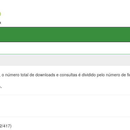
, o número total de downloads e consultas é dividido pelo número de f
.
22/417)