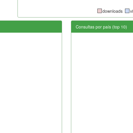
downloads
v
Consultas por país (top 10)