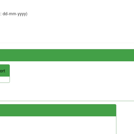
o: dd-mm-yyyy)
ort