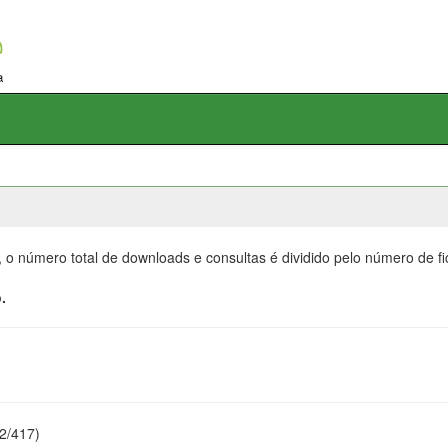
, o número total de downloads e consultas é dividido pelo número de f
.
22/417)