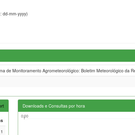
o: dd-mm-yyyy)
 de Monitoramento Agrometeorológico: Boletim Meteorológico da Re
rt
Downloads e Consultas por hora
as
1