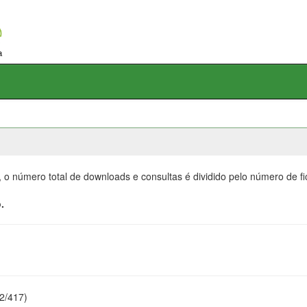
, o número total de downloads e consultas é dividido pelo número de f
.
22/417)