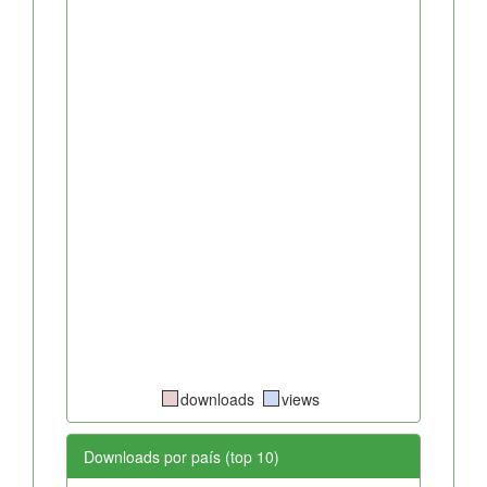
downloads
views
Downloads por país (top 10)