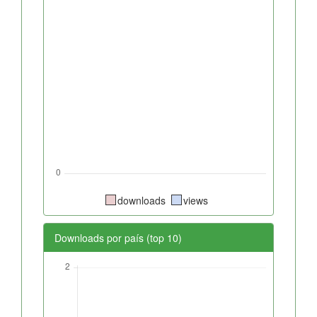
downloads
views
Downloads por país (top 10)