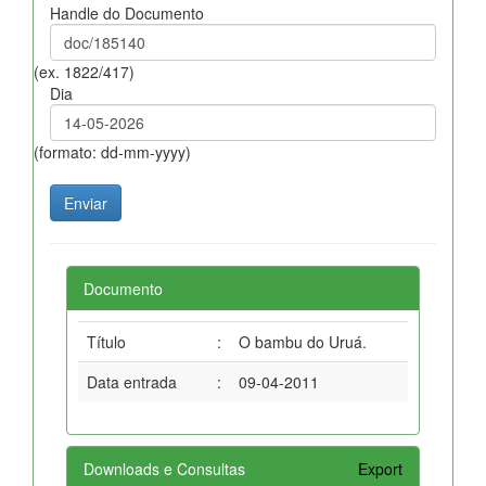
Handle do Documento
(ex. 1822/417)
Dia
(formato: dd-mm-yyyy)
Documento
Título
:
O bambu do Uruá.
Data entrada
:
09-04-2011
Downloads e Consultas
Export