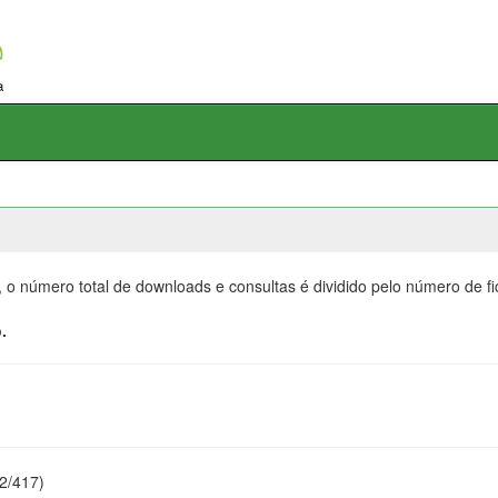
, o número total de downloads e consultas é dividido pelo número de f
.
22/417)