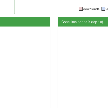
downloads
v
Consultas por país (top 10)