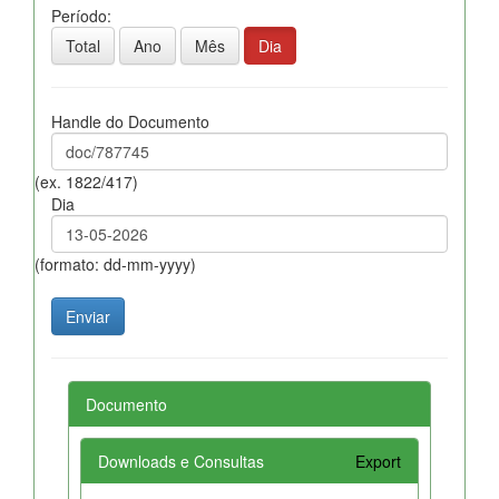
Período:
Total
Ano
Mês
Dia
Handle do Documento
(ex. 1822/417)
Dia
(formato: dd-mm-yyyy)
Documento
Downloads e Consultas
Export