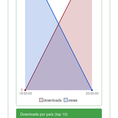
downloads
views
Downloads por país (top 10)