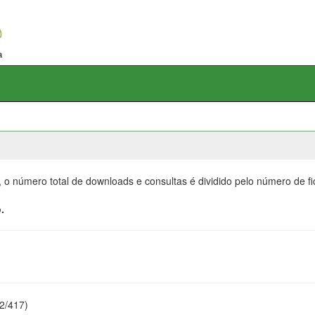
, o número total de downloads e consultas é dividido pelo número de f
.
22/417)