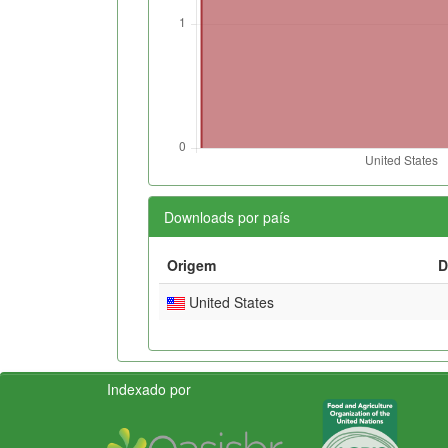
Downloads por país
Origem
D
United States
Indexado por