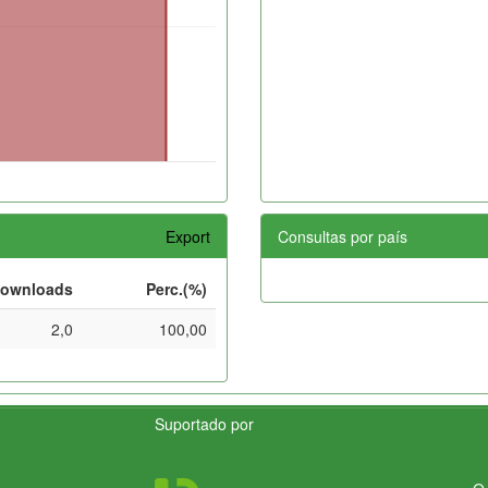
Export
Consultas por país
ownloads
Perc.(%)
2,0
100,00
Suportado por