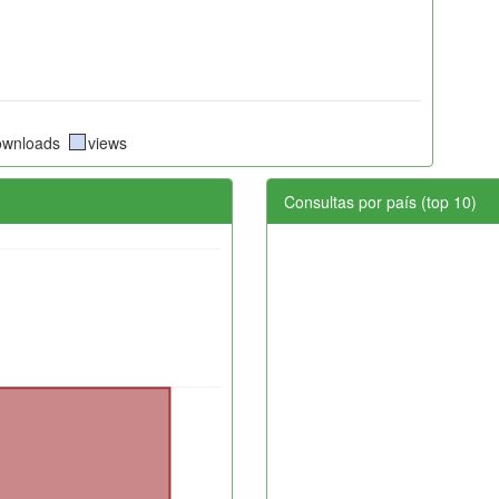
ownloads
views
Consultas por país (top 10)