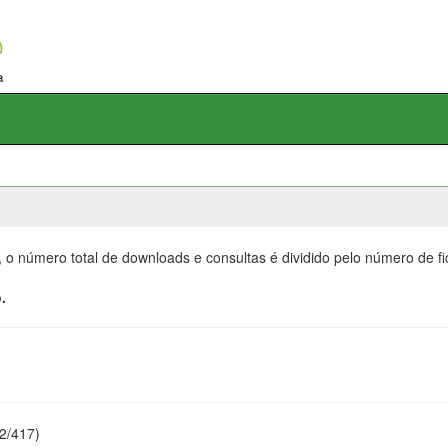
, o número total de downloads e consultas é dividido pelo número de f
.
22/417)