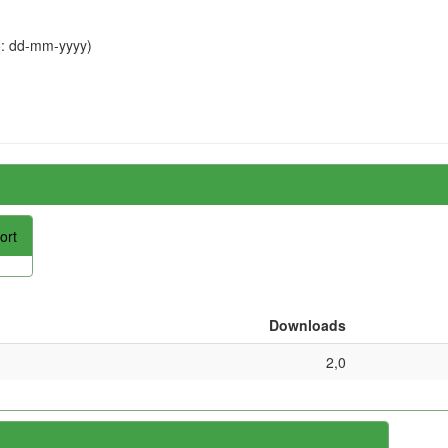
o: dd-mm-yyyy)
ort
Downloads
2,0