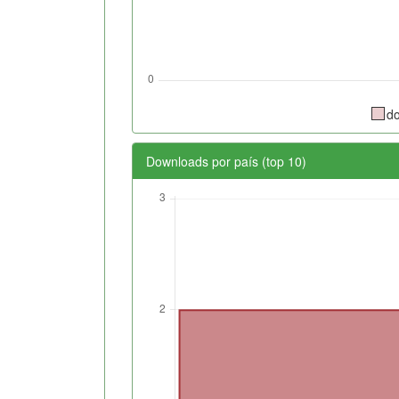
d
Downloads por país (top 10)