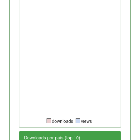
downloads
views
Downloads por país (top 10)