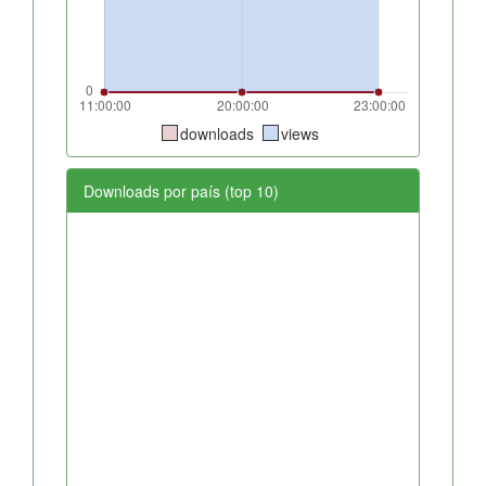
downloads
views
Downloads por país (top 10)