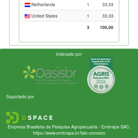
Netherlands
1
33,33
United States
1
33,33
3
100,00
Indexado por
Suportado por
Empresa Brasileira de Pesquisa Agropecuária - Embrapa
SAC:
https://www.embrapa.br/fale-conosco