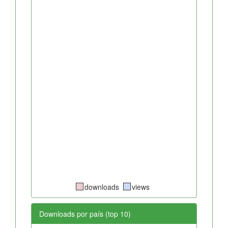
downloads
views
Downloads por país (top 10)