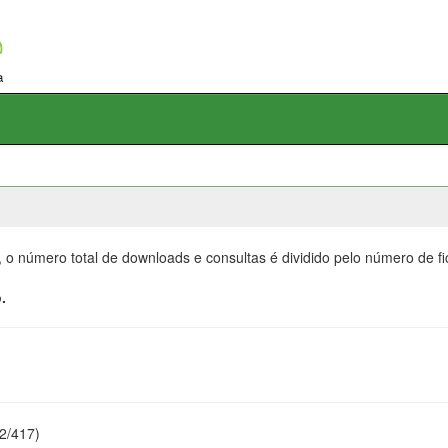
, o número total de downloads e consultas é dividido pelo número de f
.
22/417)