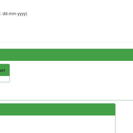
o: dd-mm-yyyy)
ort