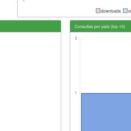
downloads
v
Consultas por país (top 10)