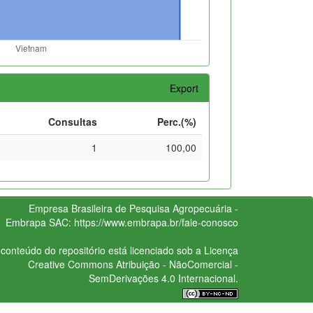
Export
Consultas
Perc.(%)
1
100,00
Empresa Brasileira de Pesquisa Agropecuária -
Embrapa
SAC:
https://www.embrapa.br/fale-conosco
conteúdo do repositório está licenciado sob a Licença
Creative Commons
Atribuição - NãoComercial -
SemDerivações 4.0 Internacional.