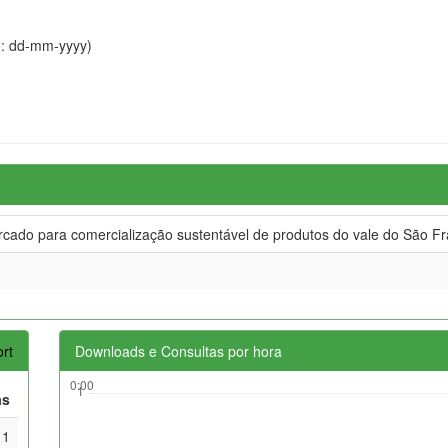
o: dd-mm-yyyy)
cado para comercialização sustentável de produtos do vale do São Fr
rt
Downloads e Consultas por hora
as
1