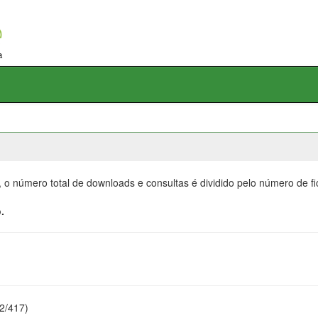
, o número total de downloads e consultas é dividido pelo número de f
.
22/417)