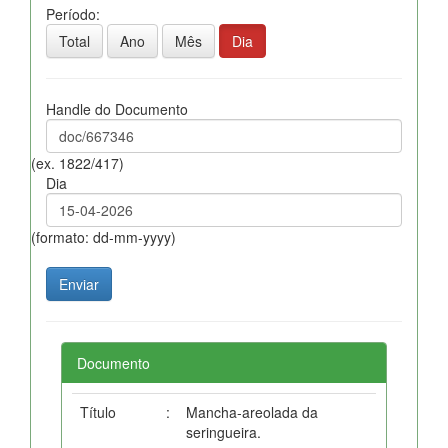
Período:
Total
Ano
Mês
Dia
Handle do Documento
(ex. 1822/417)
Dia
(formato: dd-mm-yyyy)
Documento
Título
:
Mancha-areolada da
seringueira.